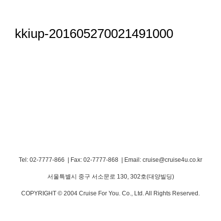
kkiup-201605270021491000
Tel: 02-7777-866 | Fax: 02-7777-868
|
Email: cruise@cruise4u.co.kr
서울특별시 중구 서소문로 130, 302호(대양빌딩)
COPYRIGHT © 2004 Cruise For You. Co., Ltd. All Rights Reserved.