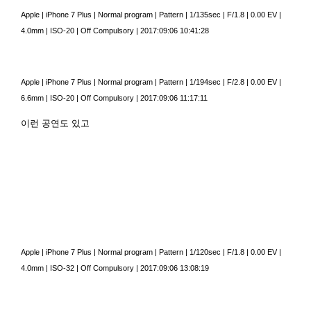
Apple
|
iPhone 7 Plus
|
Normal program
|
Pattern
|
1/135sec
|
F/1.8
|
0.00 EV
|
4.0mm
|
ISO-20
|
Off Compulsory
|
2017:09:06 10:41:28
Apple
|
iPhone 7 Plus
|
Normal program
|
Pattern
|
1/194sec
|
F/2.8
|
0.00 EV
|
6.6mm
|
ISO-20
|
Off Compulsory
|
2017:09:06 11:17:11
이런 공연도 있고
Apple
|
iPhone 7 Plus
|
Normal program
|
Pattern
|
1/120sec
|
F/1.8
|
0.00 EV
|
4.0mm
|
ISO-32
|
Off Compulsory
|
2017:09:06 13:08:19